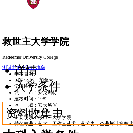
救世主大学学院
Redeemer University College
详情
测试我的申请成功率
学校官网：
www.redeemer.ca
国家/地区：加拿大
入学条件
学院性质：公立
城 市：安克斯特
建校时间：1982
区 域：安大略省
资料收集中
在校学生：850人
主要院系：救世主大学学院
特色专业：艺术，工作室艺术，艺术史，企业与计算专业