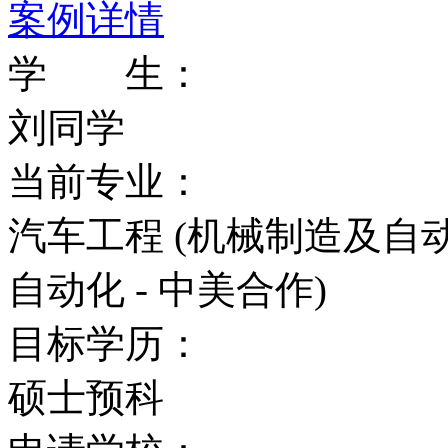
案例详情
月1日。
学 生：
商学院
刘同学
最有名的就是它开设了加
当前专业：
（IMBA），以及加拿
汽车工程 (机械制造及自动
艺术与媒体管理等领域内
自动化 - 中美合作)
Schulich商学院的创
目标学历：
了私人和商业捐助者。199
硕士预科