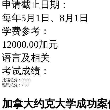
五处图书馆，共计书籍和
申请截止日期：
的电脑设备，可供学生使
每年5月1日、8月1日
学费参考：
学校荣誉
12000.00加元
国内排名
语言及相关
全球高校网(4ICU)国家高校
考试成绩：
托福总分：90.00
加拿大《麦克林》大学综
雅思总分：7.50
全球排名
加拿大约克大学成功案