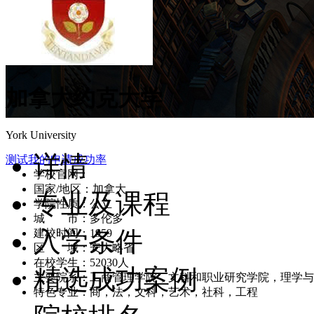
加拿大约克大学
York University
详情
测试我的申请成功率
学校官网：
www.yorku.ca
国家/地区：加拿大
专业及课程
学院性质：公立
城 市：多伦多
入学条件
建校时间：1959
区 域：安大略省
在校学生：52030人
精选成功案例
主要院系：工商管理学院，文科和职业研究学院，理学与
特色专业：商，法，文科，艺术，社科，工程