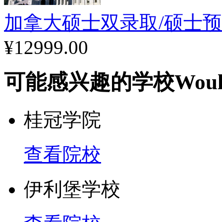
加拿大硕士双录取/硕士
学校设施完善，有多种供
¥12999.00
所：大都会多伦多室内田
可能感兴趣的学校
Woul
冰场和体形训练设施）、
美操中心、壁球馆、健身
桂冠学院
育场。
查看院校
学校影响
伊利堡学校
约克大学是加国第三大跨