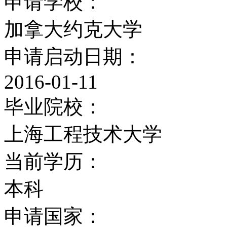
Schulich向约克大学商
申请学校：
加拿大各大学有史以来接
加拿大约克大学
克大学商学院重新命名为Sc
申请启动日期：
2016-01-11
著名的惠普公司（HP）也向S
毕业院校：
万加元的研究经费。
上海工程技术大学
约克的Schulich商学
当前学历：
国商学院的第一、二名地位
本科
志的最新排名，Schuli
申请国家：