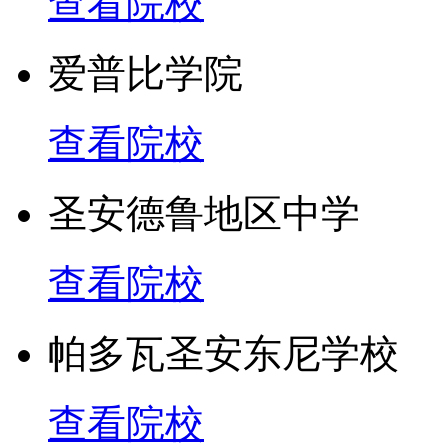
查看院校
城市兼金融中心多伦多。
爱普比学院
中心，近6万在校学生和
布在世界各地。 约克许
查看院校
Schulich商学院、Ogo
圣安德鲁地区中学
甚至世界堪称一流：商学
查看院校
第一，世界前二十；法学
09年排名第一；09年
帕多瓦圣安东尼学校
中名列全球第41名；在
查看院校