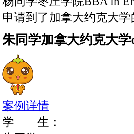
杨同学枣庄学院BBA in E
程可以在校内或校外、或
申请到了加拿大约克大学的t
克研究生专业Graduat
理；化学；交流与文化；
朱同学加拿大约克大学of
太空科学；经济学；教育
文；环保研究；影视；地
年与健康科学；法律；理
计学；教师数学；音乐；
案例详情
科学；心理学；社会思维
学 生：