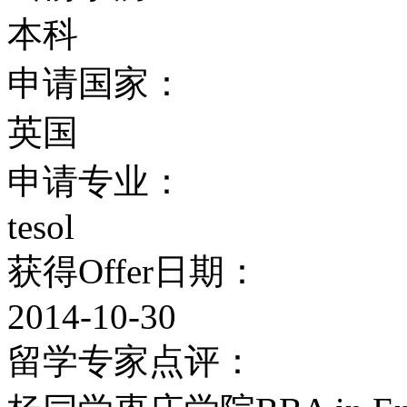
约克校徽2
本科
申请国家：
约克大学的课程是以系（Fac
英国
为单位组织起来的。在本
申请专业：
应的证书和学位课程：艾
tesol
系、环境研究系、美术系
获得Offer日期：
科学系、奥斯古德厅法学
2014-10-30
格兰登有着自己的校园，
留学专家点评：
靳森一般在晚间、周末、