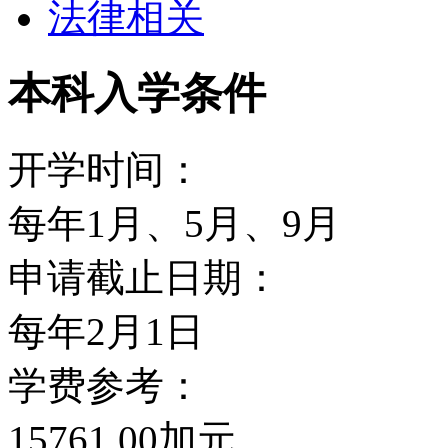
法律相关
Development Centre。
校区，占地550英亩，共有
本科入学条件
究生4,700名，绝大多
开学时间：
Glendon Campu校
每年1月、5月、9月
的文科学院，有近2,200名
申请截止日期：
Nadal Management 
每年2月1日
心，主要设有Schulic
学费参考：
名学生，其中本科生大约45
15761.00加元