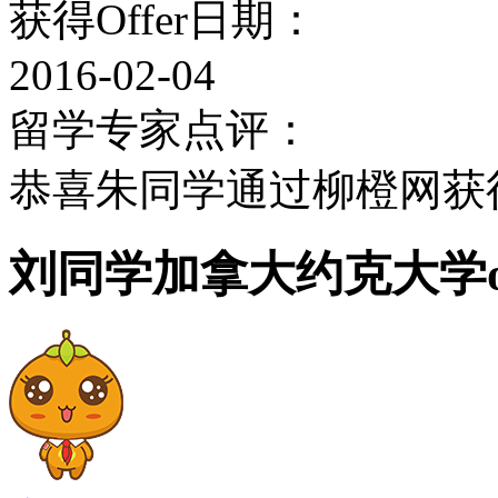
获得Offer日期：
约克大学除有丰富的藏书
2016-02-04
务，如在线问答，图书馆每
留学专家点评：
交的各种各样的问题，同时
恭喜朱同学通过柳橙网获得
生举办各种讲座和研讨会
刘同学加拿大约克大学of
学生使用，可上网的计算
约克大学图书馆的开放时
要特别注意的是在下列时
开放的：5月17-19日；7月