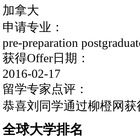
一位，全球第二十三位，
加拿大
真正拔尖的杰出学生，很
申请专业：
法学院
pre-preparation postgradua
获得Offer日期：
成立于1889年，在19
2016-02-17
的法学教育有着一些重要的影响
留学专家点评：
是加拿大最大且历史最悠
恭喜刘同学通过柳橙网获得
学士及硕士学位课程，也
程和进阶法学教育课程。Ogo
全球大学排名