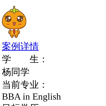
韦伯麦特里克斯网(Webom
法国巴黎高等矿业学院世
全球专业排名
案例详情
泰晤士报高等教育-QS
学 生：
70
杨同学
当前专业：
泰晤士报高等教育-QS技
BBA in English
泰晤士报高等教育-QS自