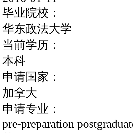
约克大学的图书馆共有五
毕业院校：
志、档案材料、微缩胶片等
华东政法大学
的书籍，同时还订阅了超过
当前学历：
克大学的Scott Library，Clar
本科
Collection，Peter F. Bron
申请国家：
Science and Engineering 
加拿大
School Library分布在Kee
申请专业：
分布在Glendon校区。
pre-preparation postgradua