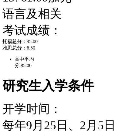
名，国际留学生3,000多
语言及相关
学校的主图书馆能够满足
考试成绩：
园内装有1000多台电脑
托福总分：95.00
雅思总分：6.50
学生们可以进行文档处理
高中平均
分:85.00
表格文件，还可以收发电
研究生入学条件
外语教学组开设一系列的
程，为国际学生提供英语
开学时间：
学生，学校保证为其在校
每年9月25日、2月5日