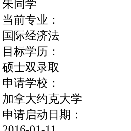
社会工作；社会学；戏剧
朱同学
研究。
当前专业：
国际经济法
约克大学还是安大略省第
目标学历：
学，且规模最大。约克大
硕士双录取
的研究生课程，与多伦多
申请学校：
联合研究生课程。另外约
加拿大约克大学
续几年被评为加拿大最佳
申请启动日期：
图书馆
2016-01-11