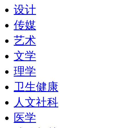
文科、计算机科学、社会
设计
管理专业在伦敦《金融时
传媒
学第一；其计算机专业，
艺术
都在加拿大名列前茅。学
文学
领域。
理学
卫生健康
现在的约克大学由两个校
人文社科
别是：The Keele Campu，G
医学
Nadal Management Centre