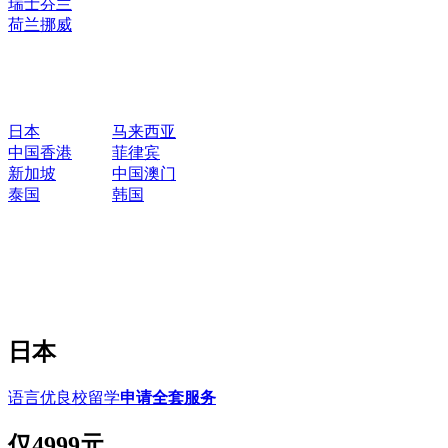
瑞士
芬兰
荷兰
挪威
日本
马来西亚
中国香港
菲律宾
新加坡
中国澳门
泰国
韩国
日本
语言优良校留学
申请全套服务
仅
4999元