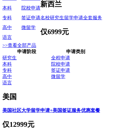
新西兰
本科
院校申请
名校研究生留学申请全套服务
专科
签证申请
高中
微留学
仅
6999元
语言
>>查看全部产品
申请阶段
申请类别
研究生
全程申请
本科
院校申请
专科
签证申请
高中
微留学
语言
美国
美国社区大学留学申请+美国签证服务优惠套餐
仅
12999元